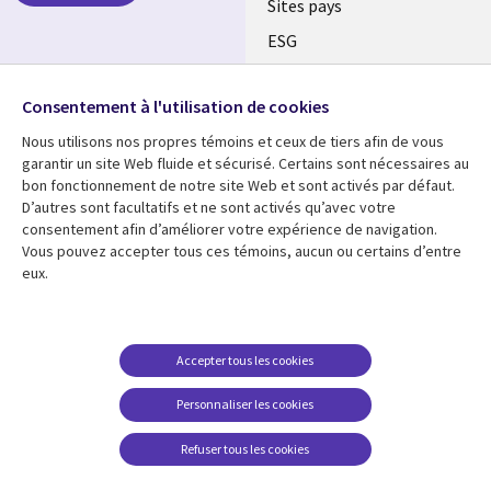
Sites pays
ESG
Nos bureaux
Suivez-nous
Consentement à l'utilisation de cookies
Fusions
Nous utilisons nos propres témoins et ceux de tiers afin de vous
Social
Salle de presse
garantir un site Web fluide et sécurisé. Certains sont nécessaires au
Media
bon fonctionnement de notre site Web et sont activés par défaut.
Global
D’autres sont facultatifs et ne sont activés qu’avec votre
FR
consentement afin d’améliorer votre expérience de navigation.
Ressources
Support
Vous pouvez accepter tous ces témoins, aucun ou certains d’entre
eux.
Articles
Accessibilité
Blogues
Données Personnelles
Études de cas
Restrictions et
Accepter tous les cookies
conditions juridiques
Événements
Personnaliser les cookies
Carrières FAQ
Baladodiffusions
Centre de gestion des
Refuser tous les cookies
Vidéos
témoins