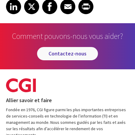
Share on LinkedIn
Share on X
Share on Facebook
Share on Email
Share on Print
LinkedIn
X
Facebook
Email
Print
Comment pouvons-nous vous aider?
contactez-nous
Allier savoir et faire
Fondée en 1976, CGI figure parmi les plus importantes entreprises
de services-conseils en technologie de l’information (TI) et en
management au monde. Nous sommes guidés par les faits et axés
sur les résultats afin d’accélérer le rendement de vos
investissements.