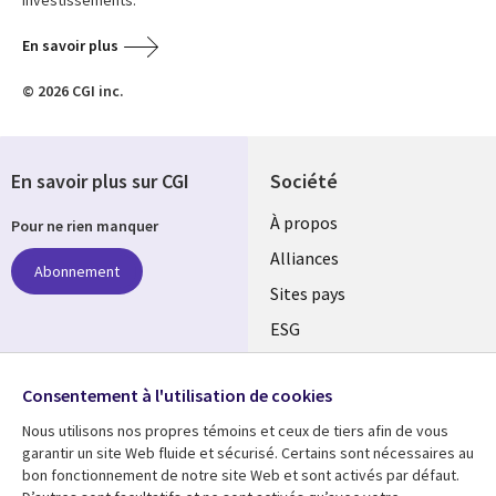
En savoir plus
© 2026 CGI inc.
En savoir plus sur CGI
Société
À propos
Pour ne rien manquer
Alliances
Abonnement
Sites pays
ESG
Nos bureaux
Suivez-nous
Consentement à l'utilisation de cookies
Fusions
Nous utilisons nos propres témoins et ceux de tiers afin de vous
Social
Salle de presse
garantir un site Web fluide et sécurisé. Certains sont nécessaires au
Media
bon fonctionnement de notre site Web et sont activés par défaut.
Global