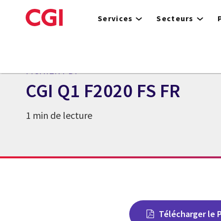
Skip
to
Services
Secteurs
main
content
FICHIER PDF
CGI Q1 F2020 FS FR
1 min de lecture
Télécharger le 