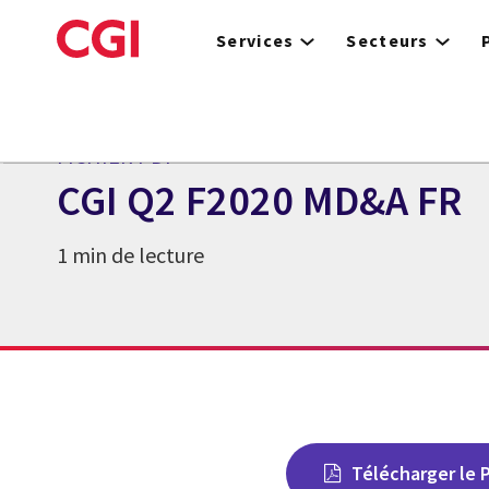
Skip
to
Services
Secteurs
main
content
FICHIER PDF
CGI Q2 F2020 MD&A FR
1 min de lecture
Télécharger le 