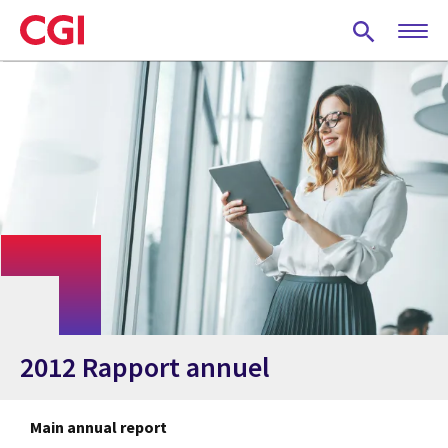
Skip
to
main
content
2012 Rapport annuel
Main annual report