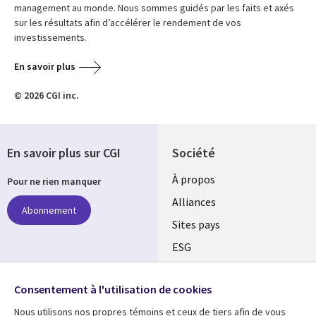
management au monde. Nous sommes guidés par les faits et axés
sur les résultats afin d’accélérer le rendement de vos
investissements.
En savoir plus
© 2026 CGI inc.
En savoir plus sur CGI
Société
À propos
Pour ne rien manquer
Alliances
Abonnement
Sites pays
ESG
Nos bureaux
Suivez-nous
Consentement à l'utilisation de cookies
Fusions
Nous utilisons nos propres témoins et ceux de tiers afin de vous
Social
Salle de presse