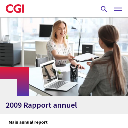
Skip
to
main
content
2009 Rapport annuel
Main annual report