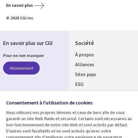
En savoir plus
© 2026 CGI inc.
En savoir plus sur CGI
Société
À propos
Pour ne rien manquer
Alliances
Abonnement
Sites pays
ESG
Nos bureaux
Suivez-nous
Consentement à l'utilisation de cookies
Fusions
Nous utilisons nos propres témoins et ceux de tiers afin de vous
Social
Salle de presse
garantir un site Web fluide et sécurisé. Certains sont nécessaires au
Media
bon fonctionnement de notre site Web et sont activés par défaut.
Global
D’autres sont facultatifs et ne sont activés qu’avec votre
FR
consentement afin d’améliorer votre expérience de navigation.