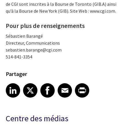
de CGI sont inscrites à la Bourse de Toronto (GIB.A) ainsi
qu’à la Bourse de New York (GIB). Site Web : www.cgi.com.
Pour plus de renseignements
Sébastien Barangé
Directeur, Communications
sebastien.barange@cgi.com
514-841-3354
Partager
Share article on LinkedIn
Share article on X
Share article on Facebook
Share article on Email
Share article on Print
LinkedIn
X
Facebook
Email
Print
Centre des médias