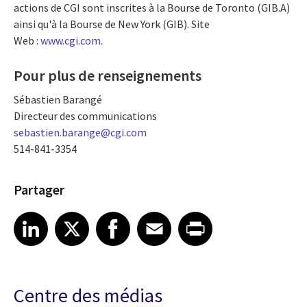
actions de CGI sont inscrites à la Bourse de Toronto (GIB.A)
ainsi qu'à la Bourse de New York (GIB). Site
Web :
www.cgi.com
.
Pour plus de renseignements
Sébastien Barangé
Directeur des communications
sebastien.barange@cgi.com
514-841-3354
Partager
Share article on LinkedIn
Share article on X
Share article on Facebook
Share article on Email
Share article on Print
LinkedIn
X
Facebook
Email
Print
Centre des médias