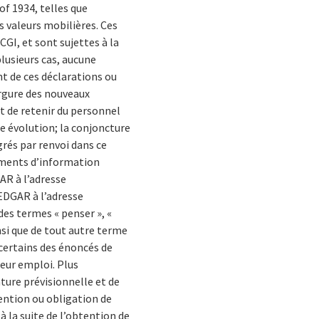
 of 1934, telles que
s valeurs mobilières. Ces
GI, et sont sujettes à la
plusieurs cas, aucune
nt de ces déclarations ou
ergure des nouveaux
 et de retenir du personnel
te évolution; la conjoncture
grés par renvoi dans ce
uments d’information
AR à l’adresse
EDGAR à l’adresse
des termes « penser », «
ainsi que de tout autre terme
 certains des énoncés de
leur emploi. Plus
ture prévisionnelle et de
tention ou obligation de
à la suite de l’obtention de