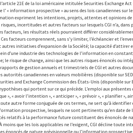
 l’article 21E de la loi américaine intitulée Securities Exchange Act
e l’ « information prospective » au sens des lois canadiennes sur le
mation expriment les intentions, projets, attentes et opinions de C
risques, incertitudes et autres facteurs sur lesquels CGI n’a, dans 
 facteurs, les résultats réels pourraient différer considérableme
Ces facteurs comprennent, sans s’y limiter, l’échéancier et l’env
t autres initiatives d’expansion de la Société; la capacité d’attirer
 sein d’une industrie des technologies de l’information en constan
le risque de change, ainsi que les autres risques énoncés ou inté
rapports de gestion annuels et trimestriels de CGI et autres doc
s autorités canadiennes en valeurs mobilières (disponible sur SED
curities and Exchange Commission des États-Unis (disponible sur 
 hypothèses qui portent sur ce qui précède. L’emploi aux présentes 
que », « avoir l’intention », « anticiper », « prévoir », « planifier », 
oute autre forme conjuguée de ces termes, ne sert qu’à identifier
formation prospective, lesquels ne sont pertinents qu’en date de 
és relatifs à la performance future constituent des énoncés de na
À moins que les lois applicables ne l’exigent, CGI décline toute in
 les énoncés de nature prévisionnelle ou l’information prospective 