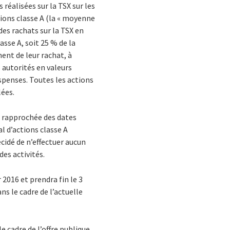
réalisées sur la TSX sur les
tions classe A (la « moyenne
es rachats sur la TSX en
asse A, soit 25 % de la
ent de leur rachat, à
 autorités en valeurs
spenses. Toutes les actions
lées.
s rapprochée des dates
al d’actions classe A
écidé de n’effectuer aucun
des activités.
 2016 et prendra fin le 3
ns le cadre de l’actuelle
 cadre de l’offre publique