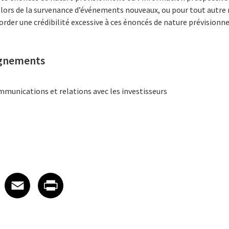
ors de la survenance d’événements nouveaux, ou pour tout autre m
corder une crédibilité excessive à ces énoncés de nature prévisionn
ignements
mmunications et relations avec les investisseurs
 on LinkedIn
icle on X
e article on Facebook
Share article on Email
Share article on Print
Facebook
Email
Print