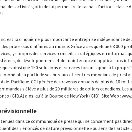
mal des activités, afin de lui permettre le rachat d’actions classe 
I.
inc. est la cinquième plus importante entreprise indépendante de 
 des processus d'affaires au monde. Grâce à ses quelque 68 000 prof
rvices, y compris des services-conseils stratégiques en informat
systèmes, de développement et de maintenance d'applications inf
ques ainsi que 150 solutions et services faisant appel à la proprié
elle mondiale à partir de ses bureaux et centres mondiaux de prestat
Asie-Pacifique. CGI génère des revenus annuels de plus de 10 milli
commandes s’élève à plus de 20 milliards de dollars canadiens. Les 
onto (GIB.A) ainsi qu'à la Bourse de New York (GIB). Site Web : www
révisionnelle
ontenues dans ce communiqué de presse qui ne concernent pas dir
tuent des « énoncés de nature prévisionnelle » au sens de l’article 