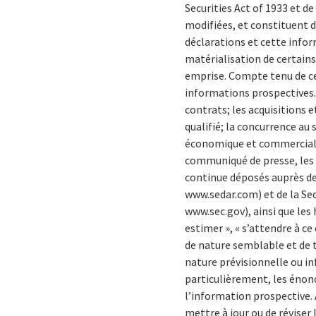
Securities Act of 1933 et de
modifiées, et constituent d
déclarations et cette infor
matérialisation de certains 
emprise. Compte tenu de ces
informations prospectives. 
contrats; les acquisitions e
qualifié; la concurrence au
économique et commerciale; 
communiqué de presse, les 
continue déposés auprès de
www.sedar.com) et de la Se
www.sec.gov), ainsi que les
estimer », « s’attendre à ce 
de nature semblable et de t
nature prévisionnelle ou in
particulièrement, les énonc
l’information prospective. 
mettre à jour ou de réviser