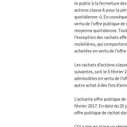
le public à la fermeture de
actions classe A pour la pé
quotidienne »). En conséque
vertu de l’offre publique de
moyenne quotidienne. Toute
l’exception des rachats eff
mobilières, qui comportero
achetées en vertu de l’offr
Les rachats d’actions class
suivantes, soit le 5 février
admissibles en vertu de l’of
autre achat à des fins d’ann
L’actuelle offre publique de
février 2017. En date du 25 
offre publique de rachat dan
CGI a mis en place un régim