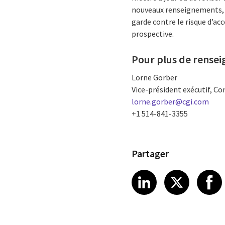
nouveaux renseignements, l
garde contre le risque d’ac
prospective.
Pour plus de rense
Lorne Gorber
Vice-président exécutif, Co
lorne.gorber@cgi.com
+1 514-841-3355
Partager
Share article
Share art
Shar
LinkedIn
X