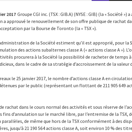
ier 2017
Groupe CGI inc. (TSX : GIB.A) (NYSE : GIB) (la « Société »)
on a approuvé le renouvellement de son offre publique de rachat da
’acceptation par la Bourse de Toronto (la « TSX »).
’administration de la Société estiment qu’il est approprié, pour la S
nulation des actions subalternes classe A (« actions classe A »). L’
ivités procurera à la Société la possibilité de racheter de temps à
dicieux, dans le cadre de sa stratégie d’accroissement de la valeur d
eaux le 25 janvier 2017, le nombre d’actions classe A en circulation
étenues par le public (représentant un flottant de 211 905 649 acti
 de rachat dans le cours normal des activités et sous réserve de l’ac
 fins d’annulation sur le marché libre, par l’entremise de la TSX, 
 parallèles, de même que hors de la TSX conformément à des disp
res, jusqu’à 21 190 564 actions classe A, soit environ 10 % des titr