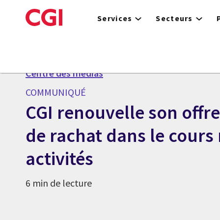
Skip
to
Services
Secteurs
main
content
Centre des médias
COMMUNIQUÉ
CGI renouvelle son offr
de rachat dans le cours
activités
6 min de lecture