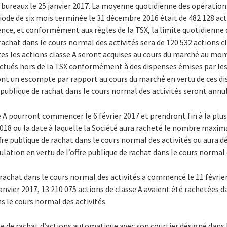
s bureaux le 25 janvier 2017. La moyenne quotidienne des opérations 
riode de six mois terminée le 31 décembre 2016 était de 482 128 ac
nce, et conformément aux règles de la TSX, la limite quotidienne d
 rachat dans le cours normal des activités sera de 120 532 actions cl
s les actions classe A seront acquises au cours du marché au mom
ectués hors de la TSX conformément à des dispenses émises par les
nt un escompte par rapport au cours du marché en vertu de ces di
e publique de rachat dans le cours normal des activités seront annu
e A pourront commencer le 6 février 2017 et prendront fin à la plu
 2018 ou la date à laquelle la Société aura racheté le nombre maxim
fre publique de rachat dans le cours normal des activités ou aura d
ulation en vertu de l’offre publique de rachat dans le cours normal 
 rachat dans le cours normal des activités a commencé le 11 février
janvier 2017, 13 210 075 actions de classe A avaient été rachetées da
s le cours normal des activités.
e de rachat d’actions automatique avec son courtier désigné dans le