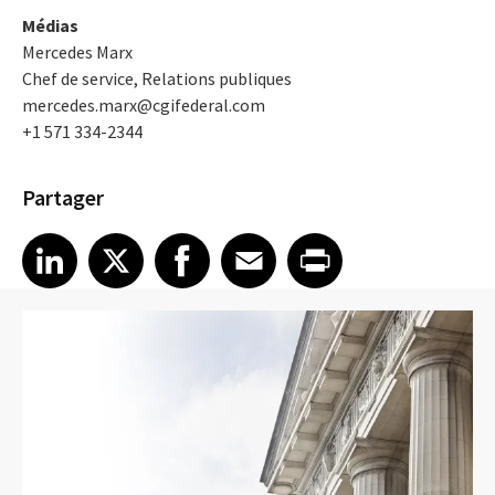
Médias
Mercedes Marx
Chef de service, Relations publiques
mercedes.marx@cgifederal.com
+1 571 334-2344
Partager
Share article on LinkedIn
Share article on X
Share article on Facebook
Share article on Email
Share article on Print
LinkedIn
X
Facebook
Email
Print