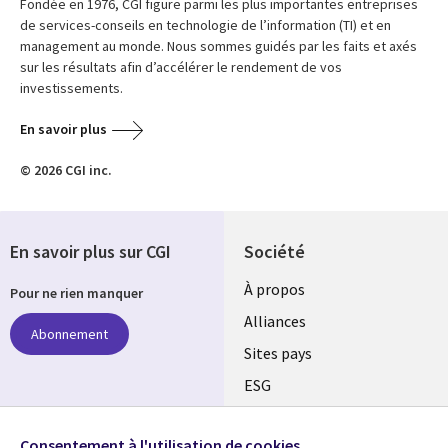
Fondée en 1976, CGI figure parmi les plus importantes entreprises
de services-conseils en technologie de l’information (TI) et en
management au monde. Nous sommes guidés par les faits et axés
sur les résultats afin d’accélérer le rendement de vos
investissements.
En savoir plus
© 2026 CGI inc.
En savoir plus sur CGI
Société
À propos
Pour ne rien manquer
Alliances
Abonnement
Sites pays
ESG
Nos bureaux
Suivez-nous
Consentement à l'utilisation de cookies