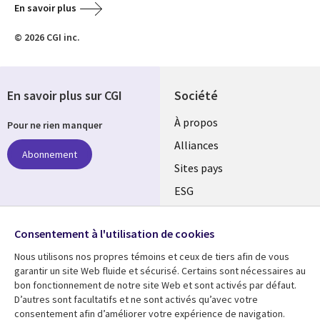
En savoir plus
© 2026 CGI inc.
En savoir plus sur CGI
Société
À propos
Pour ne rien manquer
Alliances
Abonnement
Sites pays
ESG
Nos bureaux
Suivez-nous
Consentement à l'utilisation de cookies
Fusions
Nous utilisons nos propres témoins et ceux de tiers afin de vous
Social
Salle de presse
garantir un site Web fluide et sécurisé. Certains sont nécessaires au
Media
bon fonctionnement de notre site Web et sont activés par défaut.
Global
D’autres sont facultatifs et ne sont activés qu’avec votre
FR
consentement afin d’améliorer votre expérience de navigation.