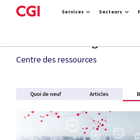
Skip
to
Services
Secteurs
main
content
Services d'intégration 
Centre des ressources
Quoi de neuf
Articles
B