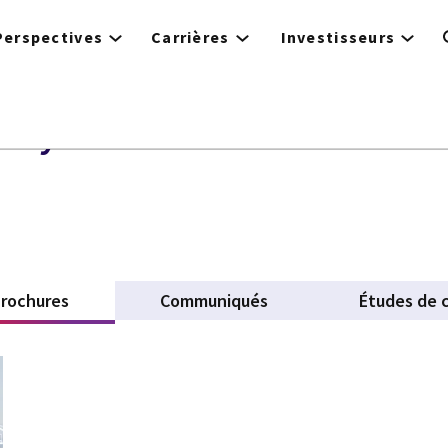
Perspectives
Carrières
Investisseurs
de systèmes
rochures
(active tab)
Communiqués
Études de 