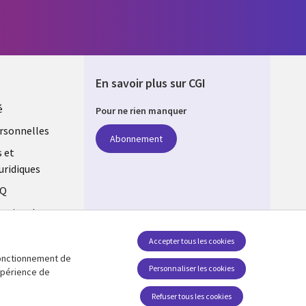
En savoir plus sur CGI
é
Pour ne rien manquer
rsonnelles
Abonnement
s et
uridiques
AQ
estion des
Accepter tous les cookies
 fonctionnement de
Suivez-nous
Personnaliser les cookies
expérience de
Social Media Global FR
Refuser tous les cookies