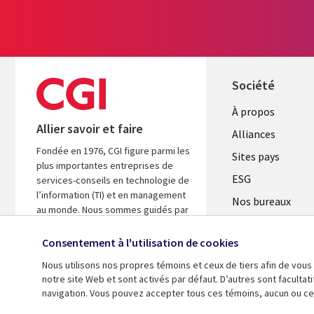
Société
À propos
Allier savoir et faire
Alliances
Fondée en 1976, CGI figure parmi les
Sites pays
plus importantes entreprises de
ESG
services-conseils en technologie de
l’information (TI) et en management
Nos bureaux
au monde. Nous sommes guidés par
Fusions
les faits et axés sur les résultats afin
d’accélérer le rendement de vos
Consentement à l'utilisation de cookies
Salle de presse
investissements.
Nous utilisons nos propres témoins et ceux de tiers afin de vous
notre site Web et sont activés par défaut. D’autres sont faculta
En savoir plus
navigation. Vous pouvez accepter tous ces témoins, aucun ou cer
© 2026 CGI inc.