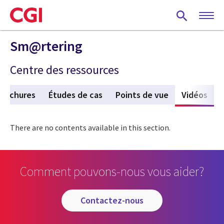
Skip
to
main
content
Sm@rtering
Centre des ressources
Brochures
Études de cas
Points de vue
Vidéos
(act
There are no contents available in this section.
Comment pouvons-nous vous aider?
contactez-nous