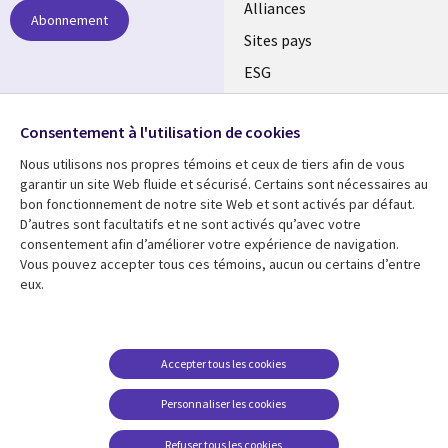
Alliances
Abonnement
Sites pays
ESG
Nos bureaux
Suivez-nous
Consentement à l'utilisation de cookies
Fusions
Nous utilisons nos propres témoins et ceux de tiers afin de vous
Social
Salle de presse
garantir un site Web fluide et sécurisé. Certains sont nécessaires au
Media
bon fonctionnement de notre site Web et sont activés par défaut.
Global
D’autres sont facultatifs et ne sont activés qu’avec votre
FR
consentement afin d’améliorer votre expérience de navigation.
Ressources
Support
Vous pouvez accepter tous ces témoins, aucun ou certains d’entre
eux.
Articles
Accessibilité
Blogues
Données Personnelles
Études de cas
Restrictions et
Accepter tous les cookies
conditions juridiques
Événements
Personnaliser les cookies
Carrières FAQ
Baladodiffusions
Centre de gestion des
Refuser tous les cookies