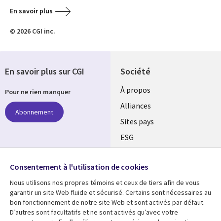
En savoir plus
© 2026 CGI inc.
En savoir plus sur CGI
Société
À propos
Pour ne rien manquer
Alliances
Abonnement
Sites pays
ESG
Nos bureaux
Suivez-nous
Consentement à l'utilisation de cookies
Fusions
Nous utilisons nos propres témoins et ceux de tiers afin de vous
Social
Salle de presse
garantir un site Web fluide et sécurisé. Certains sont nécessaires au
Media
bon fonctionnement de notre site Web et sont activés par défaut.
Global
D’autres sont facultatifs et ne sont activés qu’avec votre
FR