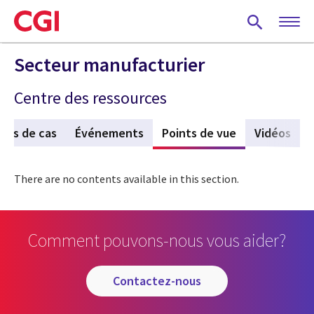
Skip
to
main
content
Secteur manufacturier
Centre des ressources
des de cas
Événements
Points de vue
(active tab)
Vidéos
There are no contents available in this section.
Comment pouvons-nous vous aider?
contactez-nous