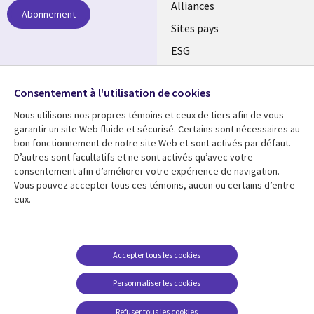
Alliances
Abonnement
Sites pays
ESG
Nos bureaux
Suivez-nous
Consentement à l'utilisation de cookies
Fusions
Nous utilisons nos propres témoins et ceux de tiers afin de vous
Social
Salle de presse
garantir un site Web fluide et sécurisé. Certains sont nécessaires au
Media
bon fonctionnement de notre site Web et sont activés par défaut.
Global
D’autres sont facultatifs et ne sont activés qu’avec votre
FR
consentement afin d’améliorer votre expérience de navigation.
Ressources
Support
Vous pouvez accepter tous ces témoins, aucun ou certains d’entre
eux.
Articles
Accessibilité
Blogues
Données Personnelles
Études de cas
Restrictions et
Accepter tous les cookies
conditions juridiques
Événements
Personnaliser les cookies
Carrières FAQ
Baladodiffusions
Centre de gestion des
Refuser tous les cookies