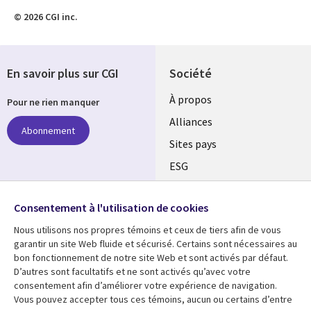
© 2026 CGI inc.
En savoir plus sur CGI
Société
À propos
Pour ne rien manquer
Alliances
Abonnement
Sites pays
ESG
Nos bureaux
Suivez-nous
Consentement à l'utilisation de cookies
Fusions
Nous utilisons nos propres témoins et ceux de tiers afin de vous
Social
Salle de presse
garantir un site Web fluide et sécurisé. Certains sont nécessaires au
Media
bon fonctionnement de notre site Web et sont activés par défaut.
Global
D’autres sont facultatifs et ne sont activés qu’avec votre
FR
consentement afin d’améliorer votre expérience de navigation.
Ressources
Support
Vous pouvez accepter tous ces témoins, aucun ou certains d’entre