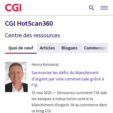
Skip
to
main
content
CGI HotScan360
Centre des ressources
Quoi de neuf
(active tab)
Articles
Blogues
Communiqués
Henry Kolowrat
Surmonter les défis du blanchiment
d’argent par voie commerciale grâce à
l’IA
15 mai 2025
Découvrez comment l’IA aide
les banques à mieux lutter contre le
blanchiment d’argent lié au commerce dans
ce blog CGI.