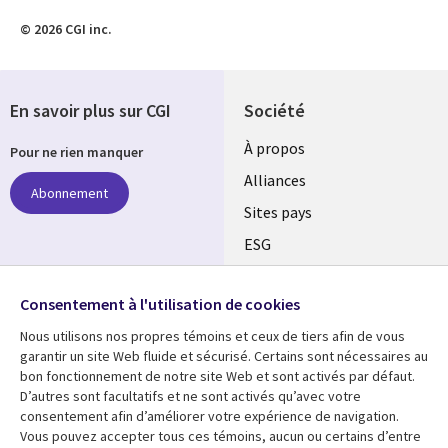
© 2026 CGI inc.
En savoir plus sur CGI
Société
À propos
Pour ne rien manquer
Alliances
Abonnement
Sites pays
ESG
Nos bureaux
Suivez-nous
Consentement à l'utilisation de cookies
Fusions
Nous utilisons nos propres témoins et ceux de tiers afin de vous
Social
Salle de presse
garantir un site Web fluide et sécurisé. Certains sont nécessaires au
Media
bon fonctionnement de notre site Web et sont activés par défaut.
Global
D’autres sont facultatifs et ne sont activés qu’avec votre
FR
consentement afin d’améliorer votre expérience de navigation.
Ressources
Support
Vous pouvez accepter tous ces témoins, aucun ou certains d’entre