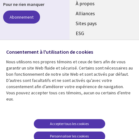
À propos
Pour ne rien manquer
Alliances
Abonnement
Sites pays
ESG
Nos bureaux
Suivez-nous
Consentement à l'utilisation de cookies
Fusions
Nous utilisons nos propres témoins et ceux de tiers afin de vous
Social
Salle de presse
garantir un site Web fluide et sécurisé. Certains sont nécessaires au
Media
bon fonctionnement de notre site Web et sont activés par défaut.
Global
D’autres sont facultatifs et ne sont activés qu’avec votre
FR
consentement afin d’améliorer votre expérience de navigation.
Ressources
Support
Vous pouvez accepter tous ces témoins, aucun ou certains d’entre
eux.
Articles
Accessibilité
Blogues
Données Personnelles
Études de cas
Restrictions et
Accepter tous les cookies
conditions juridiques
Événements
Personnaliser les cookies
Carrières FAQ