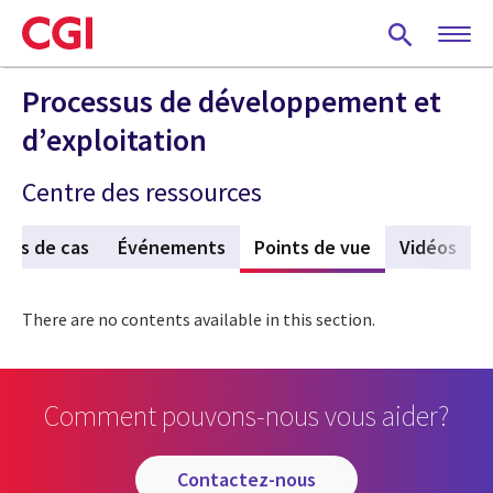
Skip
to
main
content
Processus de développement et
d’exploitation
Centre des ressources
des de cas
Événements
Points de vue
(active tab)
Vidéos
There are no contents available in this section.
Comment pouvons-nous vous aider?
contactez-nous