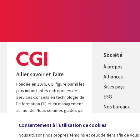
Société
À propos
Allier savoir et faire
Alliances
Fondée en 1976, CGI figure parmi les
Sites pays
plus importantes entreprises de
ESG
services-conseils en technologie de
l’information (TI) et en management
Nos bureaux
au monde. Nous sommes guidés par
Fusions
les faits et axés sur les résultats afin
d’accélérer le rendement de vos
Consentement à l'utilisation de cookies
Salle de presse
investissements.
Nous utilisons nos propres témoins et ceux de tiers afin de vous