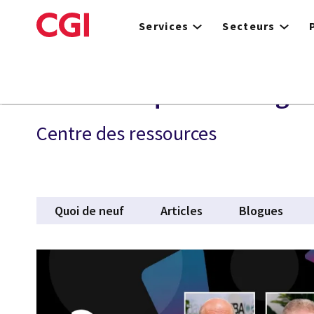
Skip
to
Services
Secteurs
main
content
Informatique en nuage
Centre des ressources
Quoi de neuf
Articles
Blogues