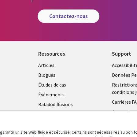
contactez-nous
Ressources
Support
Articles
Accessibilit
Blogues
Données Pe
Études de cas
Restriction
conditions j
Événements
Carrières F
Baladodiffusions
Centre de g
Vidéos
témoins
En voir plus
 garantir un site Web fluide et sécurisé. Certains sont nécessaires au bon