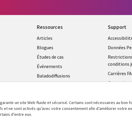
Ressources
Support
Articles
Accessibilit
Blogues
Données Pe
Études de cas
Restriction
conditions j
Événements
Carrières F
Baladodiffusions
Centre de g
Vidéos
témoins
En voir plus
 garantir un site Web fluide et sécurisé. Certains sont nécessaires au bon
tifs et ne sont activés qu’avec votre consentement afin d’améliorer votre 
tains d’entre eux.