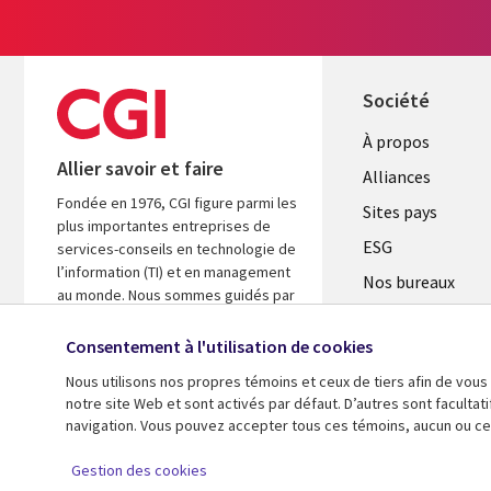
Société
À propos
Allier savoir et faire
Alliances
Fondée en 1976, CGI figure parmi les
Sites pays
plus importantes entreprises de
ESG
services-conseils en technologie de
l’information (TI) et en management
Nos bureaux
au monde. Nous sommes guidés par
Fusions
les faits et axés sur les résultats afin
d’accélérer le rendement de vos
Consentement à l'utilisation de cookies
Salle de presse
investissements.
Nous utilisons nos propres témoins et ceux de tiers afin de vous
notre site Web et sont activés par défaut. D’autres sont faculta
En savoir plus
navigation. Vous pouvez accepter tous ces témoins, aucun ou cer
© 2026 CGI inc.
Gestion des cookies