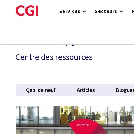
Skip
to
Services
Secteurs
main
content
Services applicatifs
Centre des ressources
Quoi de neuf
Articles
Blogue