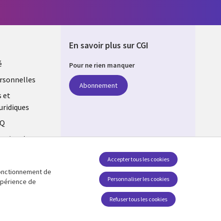
En savoir plus sur CGI
é
Pour ne rien manquer
rsonnelles
Abonnement
s et
uridiques
AQ
estion des
Accepter tous les cookies
 fonctionnement de
Suivez-nous
Personnaliser les cookies
expérience de
Social Media Global FR
Refuser tous les cookies