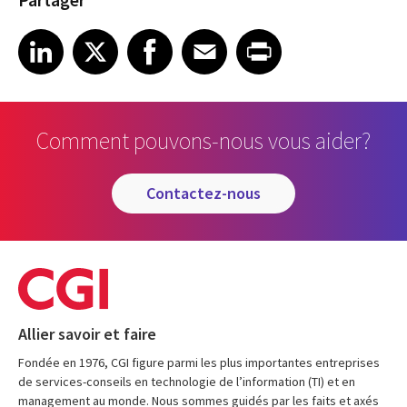
Share on LinkedIn
Share on X
Share on Facebook
Share on Email
Share on Print
LinkedIn
X
Facebook
Email
Print
Comment pouvons-nous vous aider?
contactez-nous
Allier savoir et faire
Fondée en 1976, CGI figure parmi les plus importantes entreprises
de services-conseils en technologie de l’information (TI) et en
management au monde. Nous sommes guidés par les faits et axés