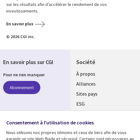
sur les résultats afin d’accélérer le rendement de vos
investissements.
En savoir plus
© 2026 CGI inc.
En savoir plus sur CGI
Société
À propos
Pour ne rien manquer
Alliances
Abonnement
Sites pays
ESG
Nos bureaux
Suivez-nous
Consentement à l'utilisation de cookies
Fusions
Nous utilisons nos propres témoins et ceux de tiers afin de vous
Social
Salle de presse
garantir un site Web fluide et sécurisé. Certains sont nécessaires au