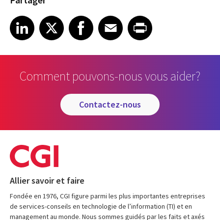
Share on LinkedIn
Share on X
Share on Facebook
Share on Email
Share on Print
LinkedIn
X
Facebook
Email
Print
Comment pouvons-nous vous aider?
contactez-nous
Allier savoir et faire
Fondée en 1976, CGI figure parmi les plus importantes entreprises
de services-conseils en technologie de l’information (TI) et en
management au monde. Nous sommes guidés par les faits et axés