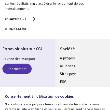
sur les résultats afin d’accélérer le rendement de vos
investissements.
En savoir plus
© 2026 CGI inc.
En savoir plus sur CGI
Société
À propos
Pour ne rien manquer
Alliances
Abonnement
Sites pays
ESG
Nos bureaux
Suivez-nous
Consentement à l'utilisation de cookies
Fusions
Nous utilisons nos propres témoins et ceux de tiers afin de vous
Social
Salle de presse
garantir un site Web fluide et sécurisé. Certains sont nécessaires au