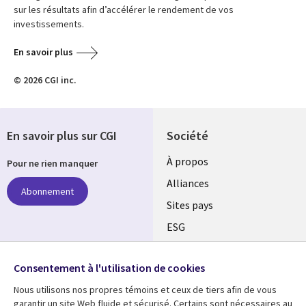
sur les résultats afin d’accélérer le rendement de vos
investissements.
En savoir plus
© 2026 CGI inc.
En savoir plus sur CGI
Société
À propos
Pour ne rien manquer
Alliances
Abonnement
Sites pays
ESG
Nos bureaux
Suivez-nous
Consentement à l'utilisation de cookies
Fusions
Nous utilisons nos propres témoins et ceux de tiers afin de vous
Social
Salle de presse
garantir un site Web fluide et sécurisé. Certains sont nécessaires au