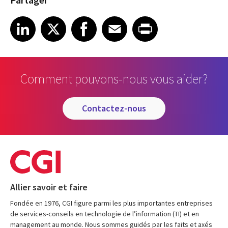
Share on LinkedIn
Share on X
Share on Facebook
Share on Email
Share on Print
LinkedIn
X
Facebook
Email
Print
Comment pouvons-nous vous aider?
contactez-nous
Allier savoir et faire
Fondée en 1976, CGI figure parmi les plus importantes entreprises
de services-conseils en technologie de l’information (TI) et en
management au monde. Nous sommes guidés par les faits et axés