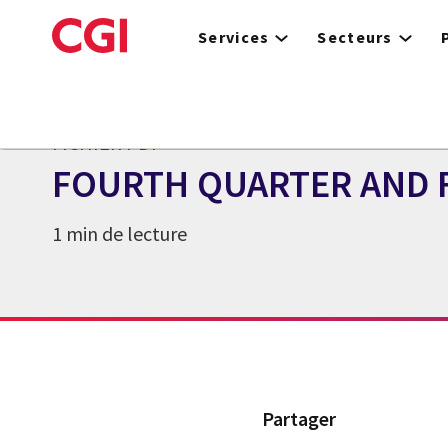
Skip
to
Services
Secteurs
main
content
FICHIER PDF
FOURTH QUARTER AND F
1 min de lecture
Partager