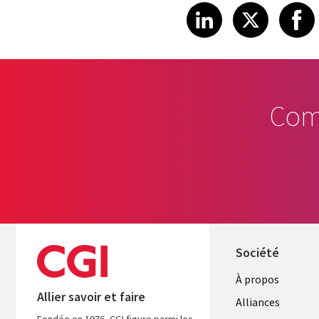
Share article
Share art
Shar
LinkedIn
X
Com
Société
À propos
Allier savoir et faire
Alliances
Fondée en 1976, CGI figure parmi les