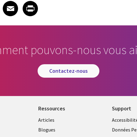
 on LinkedIn
icle on X
e article on Facebook
Share article on Email
Share article on Print
Facebook
Email
Print
ment pouvons-nous vous ai
contactez-nous
Ressources
Support
Articles
Accessibilit
Blogues
Données Pe