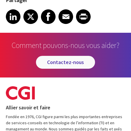
Share on LinkedIn
Share on X
Share on Facebook
Share on Email
Share on Print
LinkedIn
X
Facebook
Email
Print
Comment pouvons-nous vous aider?
contactez-nous
Allier savoir et faire
Fondée en 1976, CGI figure parmi les plus importantes entreprises
de services-conseils en technologie de l’information (TI) et en
management au monde. Nous sommes guidés par les faits et axés