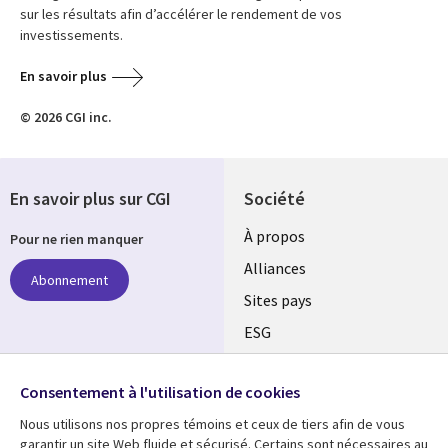
sur les résultats afin d’accélérer le rendement de vos
investissements.
En savoir plus
© 2026 CGI inc.
En savoir plus sur CGI
Société
À propos
Pour ne rien manquer
Alliances
Abonnement
Sites pays
ESG
Nos bureaux
Suivez-nous
Consentement à l'utilisation de cookies
Fusions
Nous utilisons nos propres témoins et ceux de tiers afin de vous
Social
Salle de presse
garantir un site Web fluide et sécurisé. Certains sont nécessaires au