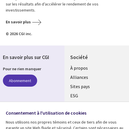
sur les résultats afin d’accélérer le rendement de vos
investissements.
En savoir plus
© 2026 CGI inc.
En savoir plus sur CGI
Société
À propos
Pour ne rien manquer
Alliances
Abonnement
Sites pays
ESG
Nos bureaux
Suivez-nous
Consentement à l'utilisation de cookies
Fusions
Nous utilisons nos propres témoins et ceux de tiers afin de vous
Social
Salle de presse
garantir un site Web fluide et sécurisé. Certains sont nécessaires au