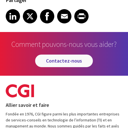
Share on LinkedIn
Share on X
Share on Facebook
Share on Email
Share on Print
LinkedIn
X
Facebook
Email
Print
Comment pouvons-nous vous aider?
contactez-nous
Allier savoir et faire
Fondée en 1976, CGI figure parmi les plus importantes entreprises
de services-conseils en technologie de l’information (TI) et en
management au monde. Nous sommes guidés par les faits et axés