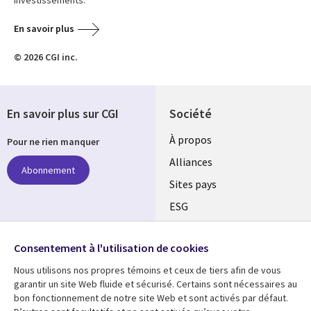
En savoir plus
© 2026 CGI inc.
En savoir plus sur CGI
Société
À propos
Pour ne rien manquer
Alliances
Abonnement
Sites pays
ESG
Nos bureaux
Suivez-nous
Consentement à l'utilisation de cookies
Fusions
Nous utilisons nos propres témoins et ceux de tiers afin de vous
Social
Salle de presse
garantir un site Web fluide et sécurisé. Certains sont nécessaires au
Media
bon fonctionnement de notre site Web et sont activés par défaut.
Global