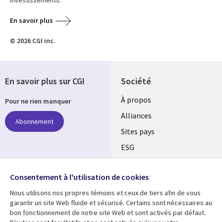
En savoir plus
© 2026 CGI inc.
En savoir plus sur CGI
Société
À propos
Pour ne rien manquer
Alliances
Abonnement
Sites pays
ESG
Nos bureaux
Suivez-nous
Consentement à l'utilisation de cookies
Fusions
Nous utilisons nos propres témoins et ceux de tiers afin de vous
Social
Salle de presse
garantir un site Web fluide et sécurisé. Certains sont nécessaires au
Media
bon fonctionnement de notre site Web et sont activés par défaut.
Global