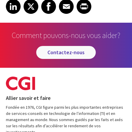
Share on LinkedIn
Share on X
Share on Facebook
Share on Email
Share on Print
LinkedIn
X
Facebook
Email
Print
Comment pouvons-nous vous aider?
contactez-nous
Allier savoir et faire
Fondée en 1976, CGI figure parmi les plus importantes entreprises
de services-conseils en technologie de l’information (TI) et en
management au monde. Nous sommes guidés par les faits et axés
sur les résultats afin d’accélérer le rendement de vos
investissements.