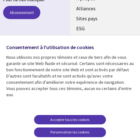
Alliances
Abonnement
Sites pays
ESG
Nos bureaux
Suivez-nous
Consentement à l'utilisation de cookies
Fusions
Nous utilisons nos propres témoins et ceux de tiers afin de vous
Social
Salle de presse
garantir un site Web fluide et sécurisé. Certains sont nécessaires au
Media
bon fonctionnement de notre site Web et sont activés par défaut.
Global
D’autres sont facultatifs et ne sont activés qu’avec votre
FR
consentement afin d’améliorer votre expérience de navigation.
Ressources
Support
Vous pouvez accepter tous ces témoins, aucun ou certains d’entre
eux.
Articles
Accessibilité
Blogues
Données Personnelles
Études de cas
Restrictions et
Accepter tous les cookies
conditions juridiques
Événements
Personnaliser les cookies
Carrières FAQ
Baladodiffusions