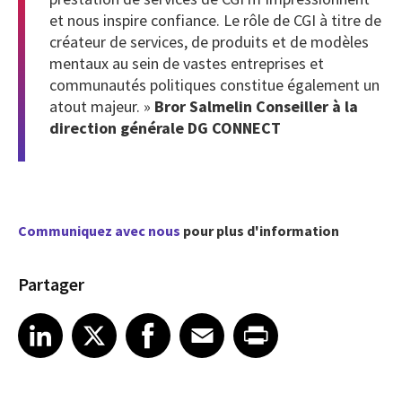
et nous inspire confiance. Le rôle de CGI à titre de
créateur de services, de produits et de modèles
mentaux au sein de vastes entreprises et
communautés politiques constitue également un
atout majeur. »
Bror Salmelin Conseiller à la
direction générale DG CONNECT
Communiquez avec nous
pour plus d'information
Partager
Share article on LinkedIn
Share article on X
Share article on Facebook
Share article on Email
Share article on Print
LinkedIn
X
Facebook
Email
Print