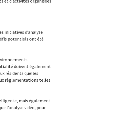
ts et d’activités organisées
s initiatives d’analyse
défis potentiels ont été
environnements
ntialité doivent également
ux résidents quelles
aux règlementations telles
ntelligente, mais également
ue l’analyse vidéo, pour