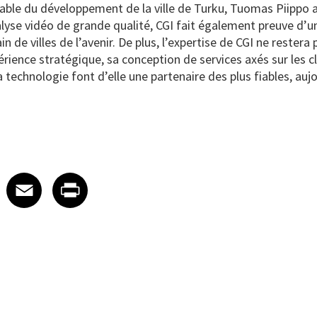
ble du développement de la ville de Turku, Tuomas Piippo a 
lyse vidéo de grande qualité, CGI fait également preuve d’un
 de villes de l’avenir. De plus, l’expertise de CGI ne rester
rience stratégique, sa conception de services axés sur les c
technologie font d’elle une partenaire des plus fiables, aujo
 on LinkedIn
icle on X
e article on Facebook
Share article on Email
Share article on Print
Facebook
Email
Print