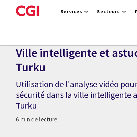
Skip
to
Services
Secteurs
main
content
ÉTUDE DE CAS
Ville intelligente et ast
Turku
Utilisation de l'analyse vidéo pou
sécurité dans la ville intelligente
Turku
6 min de lecture