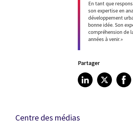
En tant que responsa
son expertise en ana
développement urbain
bonne idée. Son expé
compréhension de la 
années à venir.»
Partager
Share article
Share art
Shar
LinkedIn
X
Centre des médias