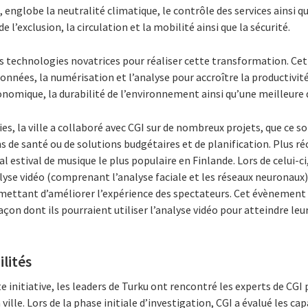
le, englobe la neutralité climatique, le contrôle des services ainsi 
 l’exclusion, la circulation et la mobilité ainsi que la sécurité.
es technologies novatrices pour réaliser cette transformation. Cet
onnées, la numérisation et l’analyse pour accroître la productivité 
onomique, la durabilité de l’environnement ainsi qu’une meilleure q
es, la ville a collaboré avec CGI sur de nombreux projets, que ce s
s de santé ou de solutions budgétaires et de planification. Plus 
al estival de musique le plus populaire en Finlande. Lors de celui-ci
lyse vidéo (comprenant l’analyse faciale et les réseaux neuronaux) 
ettant d’améliorer l’expérience des spectateurs. Cet évènement a 
açon dont ils pourraient utiliser l’analyse vidéo pour atteindre leu
ilités
e initiative, les leaders de Turku ont rencontré les experts de CGI 
 ville. Lors de la phase initiale d’investigation, CGI a évalué les ca