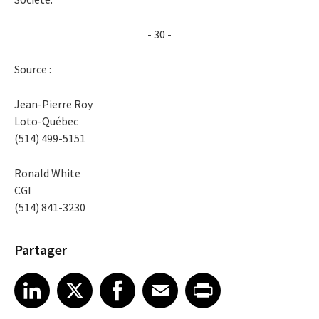
- 30 -
Source :
Jean-Pierre Roy
Loto-Québec
(514) 499-5151
Ronald White
CGI
(514) 841-3230
Partager
Share article on LinkedIn
Share article on X
Share article on Facebook
Share article on Email
Share article on Print
LinkedIn
X
Facebook
Email
Print