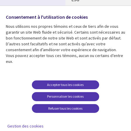
Nos bureaux
Suivez-nous
Consentement à l'utilisation de cookies
Fusions
Nous utilisons nos propres témoins et ceux de tiers afin de vous
Social
Salle de presse
garantir un site Web fluide et sécurisé. Certains sont nécessaires au
Media
bon fonctionnement de notre site Web et sont activés par défaut.
Global
D’autres sont facultatifs et ne sont activés qu’avec votre
FR
consentement afin d’améliorer votre expérience de navigation.
Ressources
Support
Vous pouvez accepter tous ces témoins, aucun ou certains d’entre
eux.
Articles
Accessibilité
Blogues
Données Personnelles
Études de cas
Restrictions et
Accepter tous les cookies
conditions juridiques
Événements
Personnaliser les cookies
Carrières FAQ
Baladodiffusions
Centre de gestion des
Refuser tous les cookies
Vidéos
témoins
En voir plus
Gestion des cookies