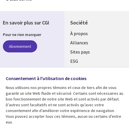
En savoir plus sur CGI
Société
À propos
Pour ne rien manquer
Alliances
Abonnement
Sites pays
ESG
Nos bureaux
Suivez-nous
Consentement à l'utilisation de cookies
Fusions
Nous utilisons nos propres témoins et ceux de tiers afin de vous
Social
Salle de presse
garantir un site Web fluide et sécurisé. Certains sont nécessaires au
Media
bon fonctionnement de notre site Web et sont activés par défaut.
Global
D’autres sont facultatifs et ne sont activés qu’avec votre
FR
consentement afin d’améliorer votre expérience de navigation.
Ressources
Support
Vous pouvez accepter tous ces témoins, aucun ou certains d’entre
eux.
Articles
Accessibilité