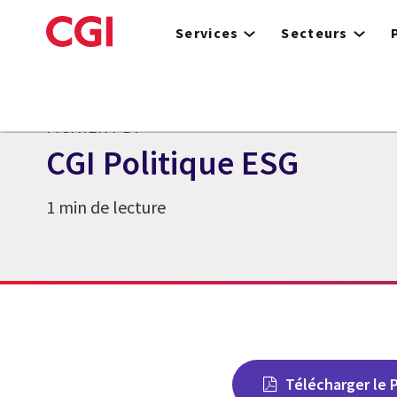
Skip
to
Services
Secteurs
main
content
FICHIER PDF
CGI Politique ESG
1 min de lecture
Télécharger le 