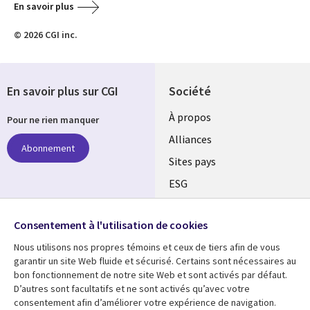
En savoir plus
© 2026 CGI inc.
En savoir plus sur CGI
Société
À propos
Pour ne rien manquer
Alliances
Abonnement
Sites pays
ESG
Nos bureaux
Suivez-nous
Consentement à l'utilisation de cookies
Fusions
Nous utilisons nos propres témoins et ceux de tiers afin de vous
Social
Salle de presse
garantir un site Web fluide et sécurisé. Certains sont nécessaires au
Media
bon fonctionnement de notre site Web et sont activés par défaut.
Global
D’autres sont facultatifs et ne sont activés qu’avec votre
FR
consentement afin d’améliorer votre expérience de navigation.
Ressources
Support