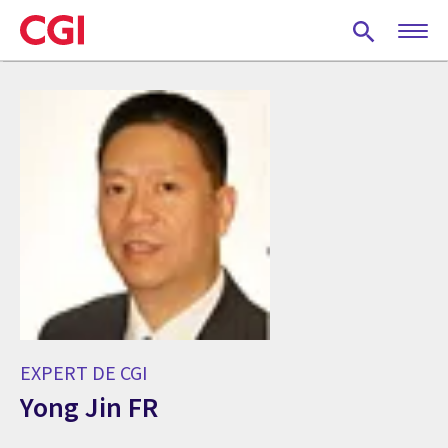
Skip
to
main
content
EXPERT DE CGI
Yong Jin FR
Expert de CGI Yong Jin FR