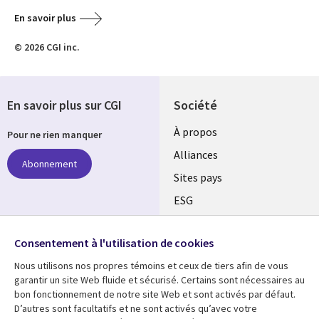
En savoir plus
© 2026 CGI inc.
En savoir plus sur CGI
Société
À propos
Pour ne rien manquer
Alliances
Abonnement
Sites pays
ESG
Nos bureaux
Suivez-nous
Consentement à l'utilisation de cookies
Fusions
Nous utilisons nos propres témoins et ceux de tiers afin de vous
Social
Salle de presse
garantir un site Web fluide et sécurisé. Certains sont nécessaires au
Media
bon fonctionnement de notre site Web et sont activés par défaut.
Global
D’autres sont facultatifs et ne sont activés qu’avec votre
FR