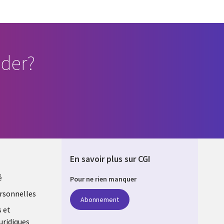
der?
En savoir plus sur CGI
é
Pour ne rien manquer
rsonnelles
Abonnement
s et
uridiques