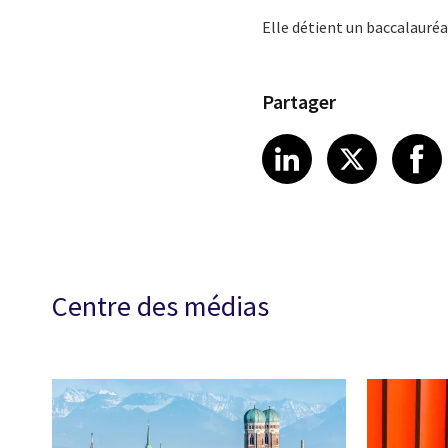
Elle détient un baccalauréat
Partager
Share article
Share art
Shar
LinkedIn
X
Centre des médias