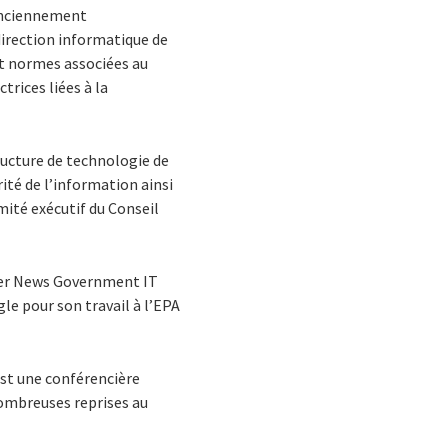
 Anciennement
irection informatique de
et normes associées au
trices liées à la
tructure de technologie de
rité de l’information ainsi
mité exécutif du Conseil
ter News Government IT
le pour son travail à l’EPA
est une conférencière
nombreuses reprises au