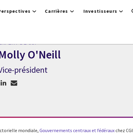
Perspectives
Carrières
Investisseurs
EXPERT DE CGI
Molly O'Neill
Vice-président
xpert de CGI Molly O'Neill
ectorielle mondiale,
Gouvernements centraux et fédéraux
chez CGI