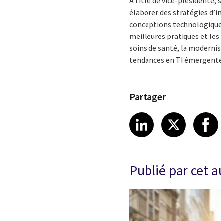
À titre de vice-présidente, 
élaborer des stratégies d’i
conceptions technologiques e
meilleures pratiques et les
soins de santé, la modernisa
tendances en TI émergentes
Partager
Share article
Share art
Shar
LinkedIn
X
Publié par cet 