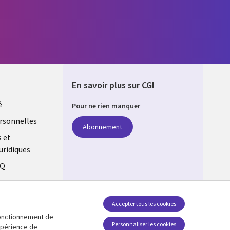
En savoir plus sur CGI
é
Pour ne rien manquer
rsonnelles
Abonnement
s et
uridiques
AQ
estion des
Accepter tous les cookies
 fonctionnement de
Suivez-nous
Personnaliser les cookies
expérience de