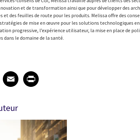
services-conseils de CGI, Melissa travaille auprès de clients des sec
nnovation et de transformation ainsi que pour développer des archi
t des feuilles de route pour les produits. Melissa offre des conseil
 stratégies de mise en œuvre pour les solutions technologiques en
tion progressive, l’expérience utilisateur, la mise en place de polit
 dans le domaine de la santé.
 on LinkedIn
icle on X
e article on Facebook
Share article on Email
Share article on Print
Facebook
Email
Print
auteur