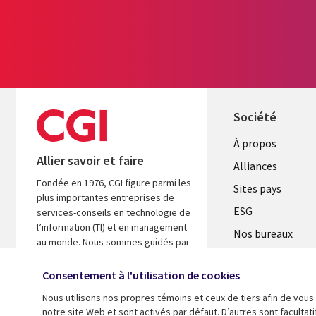
Société
À propos
Allier savoir et faire
Alliances
Fondée en 1976, CGI figure parmi les
Sites pays
plus importantes entreprises de
ESG
services-conseils en technologie de
l’information (TI) et en management
Nos bureaux
au monde. Nous sommes guidés par
Fusions
les faits et axés sur les résultats afin
d’accélérer le rendement de vos
Consentement à l'utilisation de cookies
Salle de presse
investissements.
Nous utilisons nos propres témoins et ceux de tiers afin de vous
notre site Web et sont activés par défaut. D’autres sont faculta
En savoir plus