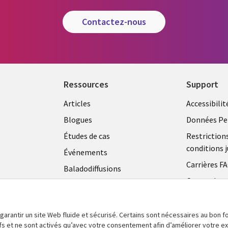
contactez-nous
Ressources
Support
Articles
Accessibilit
Blogues
Données Pe
Études de cas
Restriction
conditions j
Événements
Carrières F
Baladodiffusions
Centre de g
Vidéos
témoins
En voir plus
 garantir un site Web fluide et sécurisé. Certains sont nécessaires au bon
tifs et ne sont activés qu’avec votre consentement afin d’améliorer votre 