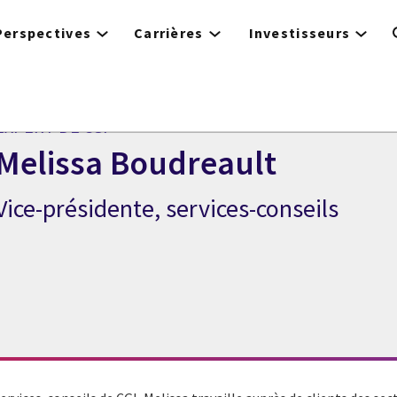
Perspectives
Carrières
Investisseurs
EXPERT DE CGI
Melissa Boudreault
Vice-présidente, services-conseils
Expert de CGI Melissa Boudreault