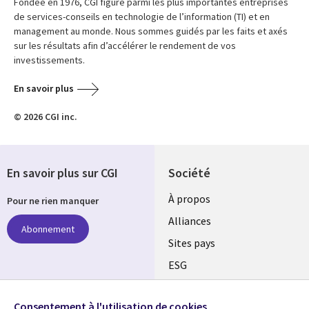
Fondée en 1976, CGI figure parmi les plus importantes entreprises
de services-conseils en technologie de l’information (TI) et en
management au monde. Nous sommes guidés par les faits et axés
sur les résultats afin d’accélérer le rendement de vos
investissements.
En savoir plus
© 2026 CGI inc.
En savoir plus sur CGI
Société
À propos
Pour ne rien manquer
Alliances
Abonnement
Sites pays
ESG
Nos bureaux
Suivez-nous
Consentement à l'utilisation de cookies
Fusions