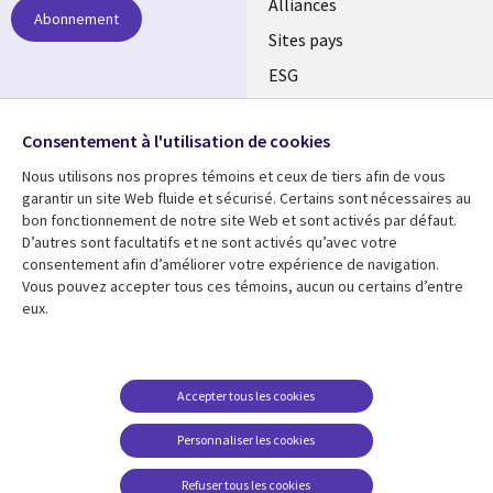
Alliances
Abonnement
Sites pays
ESG
Nos bureaux
Suivez-nous
Consentement à l'utilisation de cookies
Fusions
Nous utilisons nos propres témoins et ceux de tiers afin de vous
Social
Salle de presse
garantir un site Web fluide et sécurisé. Certains sont nécessaires au
Media
bon fonctionnement de notre site Web et sont activés par défaut.
Global
D’autres sont facultatifs et ne sont activés qu’avec votre
FR
consentement afin d’améliorer votre expérience de navigation.
Ressources
Support
Vous pouvez accepter tous ces témoins, aucun ou certains d’entre
eux.
Articles
Accessibilité
Blogues
Données Personnelles
Études de cas
Restrictions et
Accepter tous les cookies
conditions juridiques
Événements
Personnaliser les cookies
Carrières FAQ
Baladodiffusions
Centre de gestion des
Refuser tous les cookies