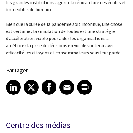
les grandes institutions à gérer la réouverture des écoles et
immeubles de bureaux.
Bien que la durée de la pandémie soit inconnue, une chose
est certaine : la simulation de foules est une stratégie
d’accélération viable pour aider les organisations à
améliorer la prise de décisions en vue de soutenir avec
efficacité les citoyens et consommateurs sous leur garde.
Partager
Share article on LinkedIn
Share article on X
Share article on Facebook
Share article on Email
Share article on Print
LinkedIn
X
Facebook
Email
Print
Centre des médias