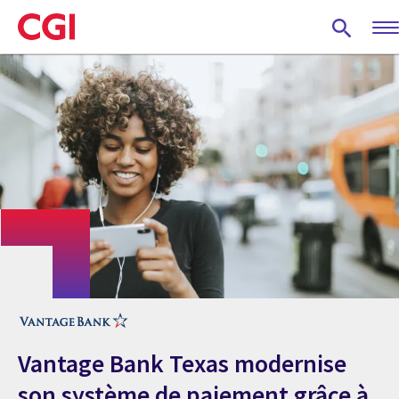
Skip
to
main
content
Vantage Bank Texas modernise
son système de paiement grâce à