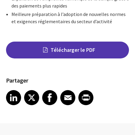
des paiements plus rapides
Meilleure préparation à l’adoption de nouvelles normes
et exigences réglementaires du secteur d’activité
Télécharger le PDF
Partager
Share on LinkedIn
Share on X
Share on Facebook
Share on Email
Share on Print
LinkedIn
X
Facebook
Email
Print