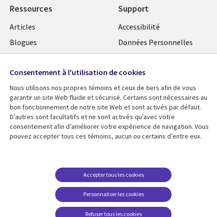
Ressources
Support
Articles
Accessibilité
Blogues
Données Personnelles
Études de cas
Restrictions et
conditions juridiques
Consentement à l'utilisation de cookies
Événements
Carrières FAQ
Nous utilisons nos propres témoins et ceux de tiers afin de vous
Baladodiffusions
garantir un site Web fluide et sécurisé. Certains sont nécessaires au
Centre de gestion des
Vidéos
bon fonctionnement de notre site Web et sont activés par défaut.
témoins
D’autres sont facultatifs et ne sont activés qu’avec votre
En voir plus
consentement afin d’améliorer votre expérience de navigation. Vous
pouvez accepter tous ces témoins, aucun ou certains d’entre eux.
Accepter tous les cookies
Personnaliser les cookies
Refuser tous les cookies