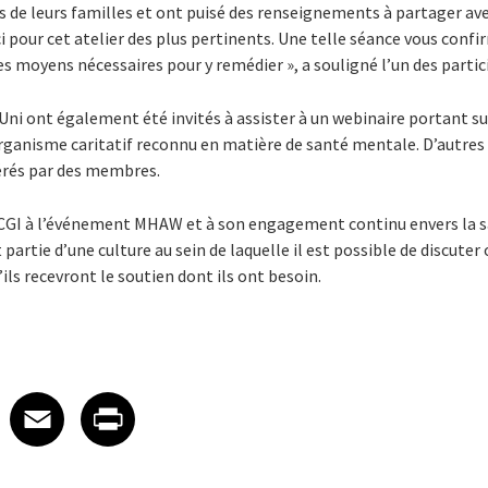
de leurs familles et ont puisé des renseignements à partager ave
pour cet atelier des plus pertinents. Une telle séance vous confi
les moyens nécessaires pour y remédier », a souligné l’un des partic
 ont également été invités à assister à un webinaire portant su
organisme caritatif reconnu en matière de santé mentale. D’autres 
érés par des membres.
e CGI à l’événement MHAW et à son engagement continu envers la 
partie d’une culture au sein de laquelle il est possible de discute
ils recevront le soutien dont ils ont besoin.
 on LinkedIn
icle on X
e article on Facebook
Share article on Email
Share article on Print
Facebook
Email
Print