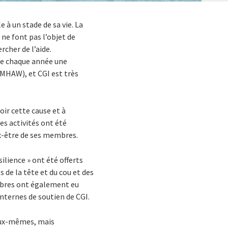
à un stade de sa vie. La
ne font pas l’objet de
rcher de l’aide.
ise chaque année une
MHAW), et CGI est très
ir cette cause et à
es activités ont été
x-être de ses membres.
ilience » ont été offerts
e la tête et du cou et des
mbres ont également eu
nternes de soutien de CGI.
 eux-mêmes, mais