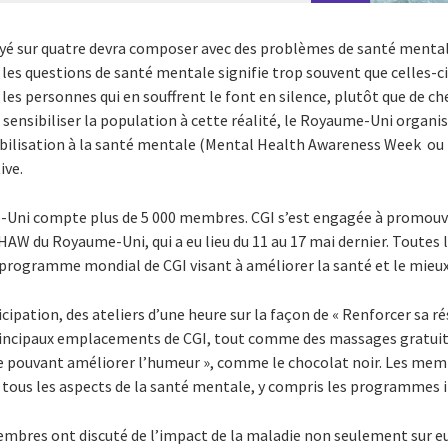
 sur quatre devra composer avec des problèmes de santé mentale 
les questions de santé mentale signifie trop souvent que celles-ci 
les personnes qui en souffrent le font en silence, plutôt que de che
 sensibiliser la population à cette réalité, le Royaume-Uni organ
bilisation à la santé mentale (Mental Health Awareness Week ou 
ive.
-Uni compte plus de 5 000 membres. CGI s’est engagée à promouvo
AW du Royaume-Uni, qui a eu lieu du 11 au 17 mai dernier. Toutes l
programme mondial de CGI visant à améliorer la santé et le mieu
cipation, des ateliers d’une heure sur la façon de « Renforcer sa rés
ncipaux emplacements de CGI, tout comme des massages gratuits d
re pouvant améliorer l’humeur », comme le chocolat noir. Les me
r tous les aspects de la santé mentale, y compris les programmes i
membres ont discuté de l’impact de la maladie non seulement sur