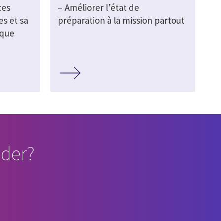
ces
– Améliorer l’état de
s et sa
préparation à la mission partout
ique
der?