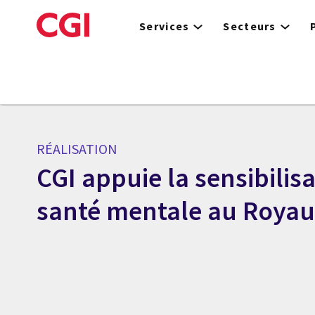
Skip
to
Services
Secteurs
main
content
RÉALISATION
CGI appuie la sensibilisa
santé mentale au Roya