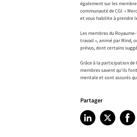
également sur les membres 
communauté de CGI. « Merci 
et vous habilite à prendre 
Les membres du Royaume-Uni
travail », animé par Mind, 
prévus, dont certains sugg
Grâce à la participation d
membres savent qu’ils font 
mentale et sont assurés qu’
Partager
Share article
Share art
Shar
LinkedIn
X