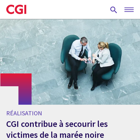
Skip
to
main
content
RÉALISATION
CGI contribue à secourir les
victimes de la marée noire