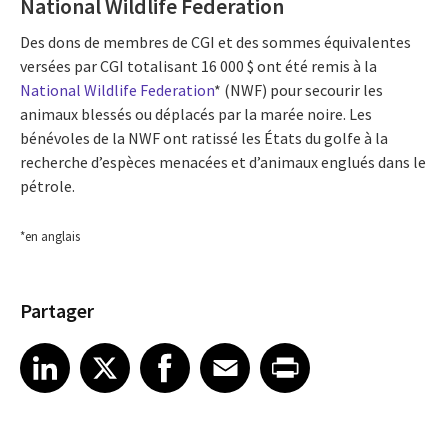
National Wildlife Federation
Des dons de membres de CGI et des sommes équivalentes
versées par CGI totalisant 16 000 $ ont été remis à la
National Wildlife Federation
* (NWF) pour secourir les
animaux blessés ou déplacés par la marée noire. Les
bénévoles de la NWF ont ratissé les États du golfe à la
recherche d’espèces menacées et d’animaux englués dans le
pétrole.
*en anglais
Partager
Share article on LinkedIn
Share article on X
Share article on Facebook
Share article on Email
Share article on Print
LinkedIn
X
Facebook
Email
Print