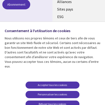
Alliances
Abonnement
Sites pays
ESG
Nos bureaux
Suivez-nous
Consentement à l'utilisation de cookies
Fusions
Nous utilisons nos propres témoins et ceux de tiers afin de vous
Social
Salle de presse
garantir un site Web fluide et sécurisé. Certains sont nécessaires au
Media
bon fonctionnement de notre site Web et sont activés par défaut.
Global
D’autres sont facultatifs et ne sont activés qu’avec votre
FR
consentement afin d’améliorer votre expérience de navigation.
Ressources
Support
Vous pouvez accepter tous ces témoins, aucun ou certains d’entre
eux.
Articles
Accessibilité
Blogues
Données Personnelles
Études de cas
Restrictions et
Accepter tous les cookies
conditions juridiques
Événements
Personnaliser les cookies
Carrières FAQ
Baladodiffusions
Centre de gestion des
Refuser tous les cookies