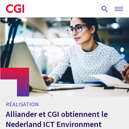
Skip
to
main
content
RÉALISATION
Alliander et CGI obtiennent le
Nederland ICT Environment