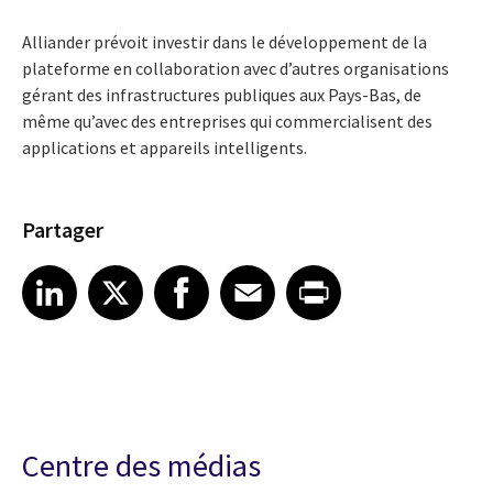
Alliander prévoit investir dans le développement de la
plateforme en collaboration avec d’autres organisations
gérant des infrastructures publiques aux Pays-Bas, de
même qu’avec des entreprises qui commercialisent des
applications et appareils intelligents.
Partager
Share article on LinkedIn
Share article on X
Share article on Facebook
Share article on Email
Share article on Print
LinkedIn
X
Facebook
Email
Print
Centre des médias