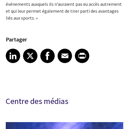
événements auxquels ils n’auraient pas eu accès autrement
et qui leur permet également de tirer parti des avantages
liés aux sports. »
Partager
Share article on LinkedIn
Share article on X
Share article on Facebook
Share article on Email
Share article on Print
LinkedIn
X
Facebook
Email
Print
Centre des médias