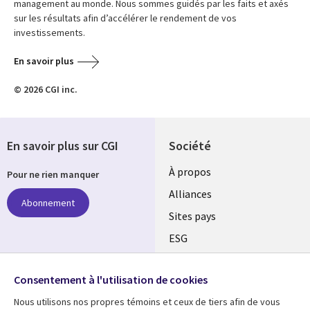
management au monde. Nous sommes guidés par les faits et axés
sur les résultats afin d’accélérer le rendement de vos
investissements.
En savoir plus
© 2026 CGI inc.
En savoir plus sur CGI
Société
À propos
Pour ne rien manquer
Alliances
Abonnement
Sites pays
ESG
Nos bureaux
Suivez-nous
Consentement à l'utilisation de cookies
Fusions
Nous utilisons nos propres témoins et ceux de tiers afin de vous
Social
Salle de presse