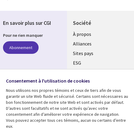
En savoir plus sur CGI
Société
À propos
Pour ne rien manquer
Alliances
Abonnement
Sites pays
ESG
Nos bureaux
Suivez-nous
Consentement à l'utilisation de cookies
Fusions
Nous utilisons nos propres témoins et ceux de tiers afin de vous
Social
Salle de presse
garantir un site Web fluide et sécurisé. Certains sont nécessaires au
Media
bon fonctionnement de notre site Web et sont activés par défaut.
Global
D’autres sont facultatifs et ne sont activés qu’avec votre
FR
consentement afin d’améliorer votre expérience de navigation.
Ressources
Support
Vous pouvez accepter tous ces témoins, aucun ou certains d’entre
eux.
Articles
Accessibilité