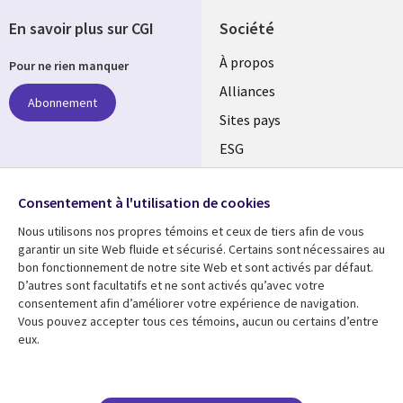
En savoir plus sur CGI
Société
À propos
Pour ne rien manquer
Alliances
Abonnement
Sites pays
ESG
Nos bureaux
Suivez-nous
Consentement à l'utilisation de cookies
Fusions
Nous utilisons nos propres témoins et ceux de tiers afin de vous
Social
Salle de presse
garantir un site Web fluide et sécurisé. Certains sont nécessaires au
Media
bon fonctionnement de notre site Web et sont activés par défaut.
Global
D’autres sont facultatifs et ne sont activés qu’avec votre
FR
consentement afin d’améliorer votre expérience de navigation.
Ressources
Support
Vous pouvez accepter tous ces témoins, aucun ou certains d’entre
eux.
Articles
Accessibilité
Blogues
Données Personnelles