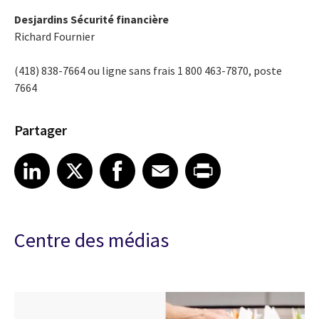
Desjardins Sécurité financière
Richard Fournier
(418) 838-7664 ou ligne sans frais 1 800 463-7870, poste
7664
Partager
Share article on LinkedIn
Share article on X
Share article on Facebook
Share article on Email
Share article on Print
LinkedIn
X
Facebook
Email
Print
Centre des médias