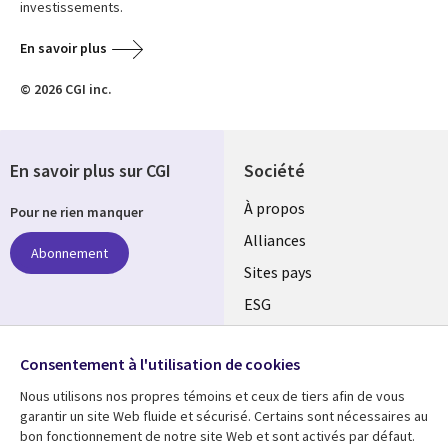
investissements.
En savoir plus
© 2026 CGI inc.
En savoir plus sur CGI
Société
À propos
Pour ne rien manquer
Alliances
Abonnement
Sites pays
ESG
Nos bureaux
Suivez-nous
Consentement à l'utilisation de cookies
Fusions
Nous utilisons nos propres témoins et ceux de tiers afin de vous
Social
Salle de presse
garantir un site Web fluide et sécurisé. Certains sont nécessaires au
Media
bon fonctionnement de notre site Web et sont activés par défaut.
Global