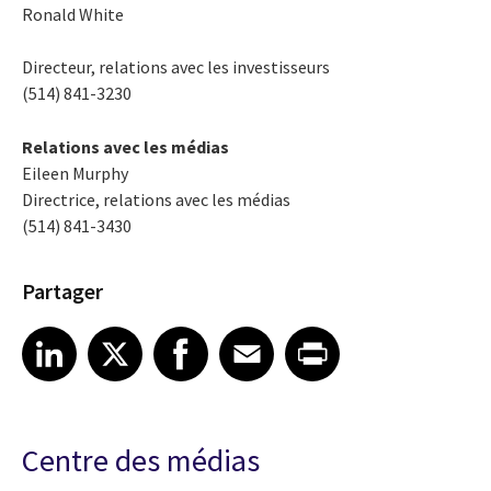
Ronald White
Directeur, relations avec les investisseurs
(514) 841-3230
Relations avec les médias
Eileen Murphy
Directrice, relations avec les médias
(514) 841-3430
Partager
Share article on LinkedIn
Share article on X
Share article on Facebook
Share article on Email
Share article on Print
LinkedIn
X
Facebook
Email
Print
Centre des médias